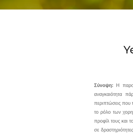
Y
Σύνοψη:
Η παρο
αναγκαιότητα πάρ
περιπτώσεις που τ
το ρόλο των χορη
προφίλ τους και 
σε δραστηριότητε