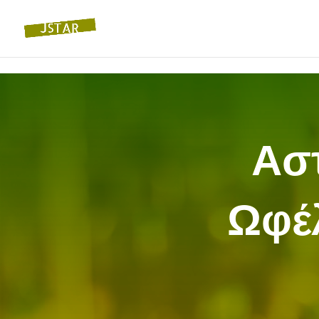
Ασ
Ωφέλ