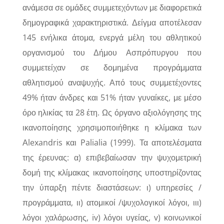
ανάμεσα σε ομάδες συμμετεχόντων με διαφορετικά
δημογραφικά χαρακτηριστικά. Δείγμα αποτέλεσαν
145 ενήλικα άτομα, ενεργά μέλη του αθλητικού
οργανισμού του Δήμου Ασπρόπυργου που
συμμετείχαν σε δομημένα προγράμματα
αθλητισμού αναψυχής. Από τους συμμετέχοντες
49% ήταν άνδρες και 51% ήταν γυναίκες, με μέσο
όρο ηλικίας τα 28 έτη. Ως όργανο αξιολόγησης της
ικανοποίησης χρησιμοποιήθηκε η κλίμακα των
Αlexandris και Palialia (1999). Τα αποτελέσματα
της έρευνας: α) επιβεβαίωσαν την ψυχομετρική
δομή της κλίμακας ικανοποίησης υποστηρίζοντας
την ύπαρξη πέντε διαστάσεων: ι) υπηρεσίες /
προγράμματα, ιι) ατομικοί /ψυχολογικοί λόγοι, ιιι)
λόγοι χαλάρωσης, iv) λόγοι υγείας, v) κοινωνικοί