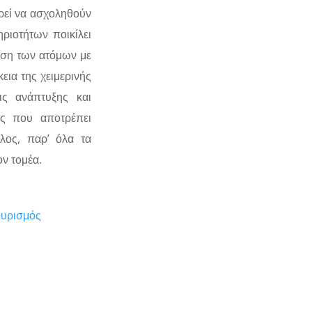
ορεί να ασχοληθούν
ριοτήτων ποικίλει
ηση των ατόμων με
εια της χειμερινής
ις ανάπτυξης και
ας που αποτρέπει
λος, παρ’ όλα τα
ον τομέα.
ουρισμός