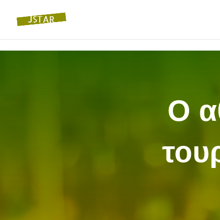
Ο α
του