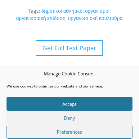
Tags:
δημοτικοί αθλητικοί οργανισμοί
,
οργανωσιακή επίδοση
,
οργανωσιακή κουλτούρα
Get Full Text Paper
Manage Cookie Consent
We use cookies to optimize our website and our service.
Accept
Deny
Privacy Policy
Cookie Policy (EU)
Preferences
© 2009 J.S.T.a.R. All rights reserved. ISSN: 1792-1686