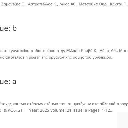
ύ Σαμαντζής Θ., Αστραπέλλος Κ., Λάιος Αθ., Ματσούκα Ουρ., Κώστα Γ..
ue: b
ίας του γυναικείου ποδοσφαίρου στην Ελλάδα Ρουβά Κ., Λάιος Αθ., Μα
ας αποτέλεσε η μελέτη της οργανωτικής δομής του γυναικείου...
ue: a
τοχης και των στάσεων ατόμων που συμμετέχουν στα αθλητικά προγρ
Ο. & Κώστα Γ. Year: 2025 Volume: 21 Issue: a Pages: 1-12...