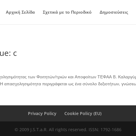
Αρχική Σελίδα
Σχετικά με το Περιοδικό
Δημοσιεύσεις
ue: c
ολησιμότητας των Φοιτητών/τριών και Αποφοίτων ΤΕΦΑΑ B. Καλαργύρου
 Η απασχολησιμότητα περιγράφεται ως ένα σύνολο δεξιοτήτων, γνώσεων
Privacy Policy
Cookie Policy (EU)
© 2009 J.S.T.a.R. All rights reserved. ISSN: 1792-1686