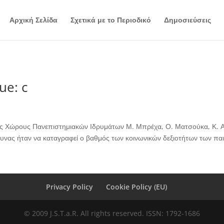
Αρχική Σελίδα
Σχετικά με το Περιοδικό
Δημοσιεύσεις
ue: c
 Χώρους Πανεπιστημιακών Ιδρυμάτων Μ. Μπρέχα, Ο. Ματσούκα, Κ. Ασ
νας ήταν να καταγραφεί ο βαθμός των κοινωνικών δεξιοτήτων των παι
Privacy Policy
Cookie Policy (EU)
© 2009 J.S.T.a.R. All rights reserved. ISSN: 1792-1686