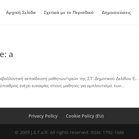
Αρχική Σελίδα
Σχετικά με το Περιοδικό
Δημοσιεύσεις
e: a
βαλλοντική εκπαίδευση μαθητών/τριών της ΣΤ’ Δημοτικού Δελίδου Ε., 
παιθρος ενέχει ευκαιρίες στους μαθητές για εμπλουτισμό των...
Privacy Policy
Cookie Policy (EU)
© 2009 J.S.T.a.R. All rights reserved. ISSN: 1792-1686