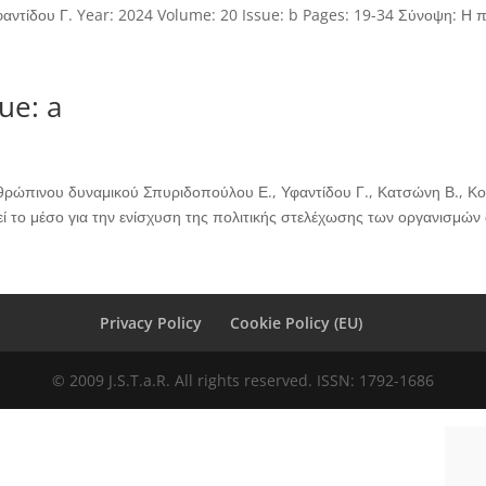
ντίδου Γ. Year: 2024 Volume: 20 Issue: b Pages: 19-34 Σύνοψη: Η 
ue: a
ρώπινου δυναμικού Σπυριδοπούλου Ε., Υφαντίδου Γ., Κατσώνη Β., Κου
 το μέσο για την ενίσχυση της πολιτικής στελέχωσης των οργανισμών 
Privacy Policy
Cookie Policy (EU)
© 2009 J.S.T.a.R. All rights reserved. ISSN: 1792-1686