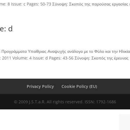
me: 8 Issue: c Pages: 50-73 Σύνοψη: Σκοπός της παρούσας εργασίας ή
e: d
Προγράμματα Υπαίθριας Αναψυχής ανάλογα με το Φύλο και την Ηλικία
 2011 Volume: 4 Issue: d Pages: 43-56 Σύνοψη: Σκοπός της έρευνας ή
Privacy Policy
Cookie Policy (EU)
© 2009 J.S.T.a.R. All rights reserved. ISSN: 1792-1686