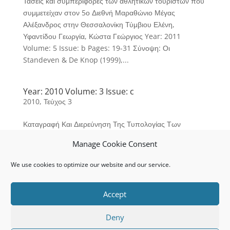
Τάσεις και συμπεριφορές των αθλητικών τουριστών που
συμμετείχαν στον 5ο Διεθνή Μαραθώνιο Μέγας
Αλέξανδρος στην Θεσσαλονίκη Τύμβιου Ελένη,
Υφαντίδου Γεωργία, Κώστα Γεώργιος Year: 2011
Volume: 5 Issue: b Pages: 19-31 Σύνοψη: Οι
Standeven & De Knop (1999),...
Year: 2010 Volume: 3 Issue: c
2010
,
Τεύχος 3
Καταγραφή Και Διερεύνηση Της Τυπολογίας Των
Αθλητικών Τουριστών Στην Ελλάδα Σταυροπούλου Γ.,
Manage Cookie Consent
Υφαντίδου Γ., Σπυριδοπούλου E. Year: 2010 Volume: 3
Issue: c Pages: 50-66 Σύνοψη: Ο τουρισμός ως μια
We use cookies to optimize our website and our service.
ιδιαίτερη μορφή ψυχαγωγίας, έχει τα δικά του ιδιαίτερα
χαρακτηριστικά, ενώ...
Accept
Deny
Privacy Policy
Cookie Policy (EU)